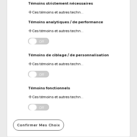
Témoins strictement nécessaires
Ces témoins et autres technologies de suivi sont essentiels au fonctionnement du site Web de KDP. Ils permettent le chargement et le fonctionnement adéquats des fonctionnalités du site Web.
Témoins analytiques / de performance
Ces témoins et autres technologies de suivi aident KDP à mesurer la performance du site Web et à analyser les activités des utilisateurs. Les informations recueillies par le biais de ces témoins sont anonymes et utilisées pour améliorer la fonctionnalité du site Web.
Off
Témoins de ciblage / de personnalisation
Ces témoins et autres technologies de suivi permettent à KDP de diffuser des publicités numériques adaptées à vos centres d'intérêt. Ces informations peuvent être partagées avec des plateformes publicitaires tierces afin de vous fournir un contenu personnalisé.
Off
Témoins fonctionnels
Ces témoins et autres technologies de suivi permettent à KDP d'améliorer votre expérience sur le site Web en mémorisant vos préférences et vos paramètres. Par exemple, ils peuvent mémoriser vos identifiants de connexion pour votre compte ou les articles ajoutés à votre panier d'achat en ligne.
Off
Confirmer Mes Choix