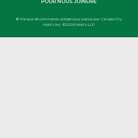
POUR NOUS JOINDRE
® Marque de commerce utilisée sous licence par Canada Dry
Mott’s Inc. ©2026 Mott's LLP