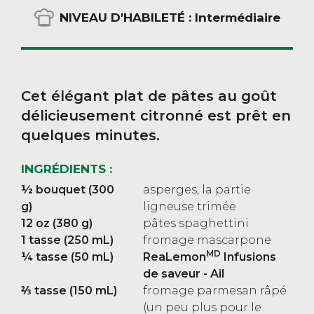
NIVEAU D'HABILETÉ :
Intermédiaire
Cet élégant plat de pâtes au goût
délicieusement citronné est prêt en
quelques minutes.
INGRÉDIENTS :
½ bouquet (300
asperges, la partie
g)
ligneuse trimée
12 oz (380 g)
pâtes spaghettini
1 tasse (250 mL)
fromage mascarpone
MD
¼ tasse (50 mL)
ReaLemon
Infusions
de saveur - Ail
⅔ tasse (150 mL)
fromage parmesan râpé
(un peu plus pour le