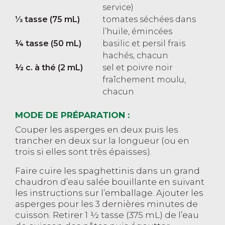
service)
⅓ tasse (75 mL)
tomates séchées dans
l’huile, émincées
¼ tasse (50 mL)
basilic et persil frais
hachés, chacun
½ c. à thé (2 mL)
sel et poivre noir
fraîchement moulu,
chacun
MODE DE PRÉPARATION :
Couper les asperges en deux puis les
trancher en deux sur la longueur (ou en
trois si elles sont très épaisses).
Faire cuire les spaghettinis dans un grand
chaudron d’eau salée bouillante en suivant
les instructions sur l’emballage. Ajouter les
asperges pour les 3 dernières minutes de
cuisson. Retirer 1 ½ tasse (375 mL) de l’eau